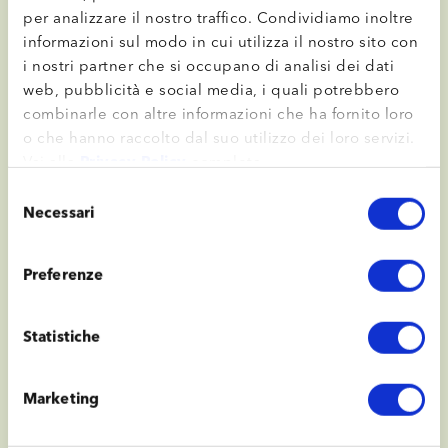
per analizzare il nostro traffico. Condividiamo inoltre
informazioni sul modo in cui utilizza il nostro sito con
Per un futuro sostenibile,
i nostri partner che si occupano di analisi dei dati
web, pubblicità e social media, i quali potrebbero
insieme.
combinarle con altre informazioni che ha fornito loro
o che hanno raccolto dal suo utilizzo dei loro servizi.
Vai alla
Privacy Policy
completa.
La sostenibilità per noi non è uno slogan.
Selezione
È un impegno quotidiano
che riguarda le
Necessari
del
persone, la produzione, le piante e i territori in cui
consenso
lavoriamo. Essere una cooperativa significa
Preferenze
crescere insieme ai nostri soci e ai nostri clienti,
adottando
scelte responsabili
che abbiano un
Statistiche
impatto reale sul settore florovivaistico e agricolo.
Da anni
lavoriamo per costruire una filiera più
Marketing
etica
, più trasparente e più attenta all’ambiente.