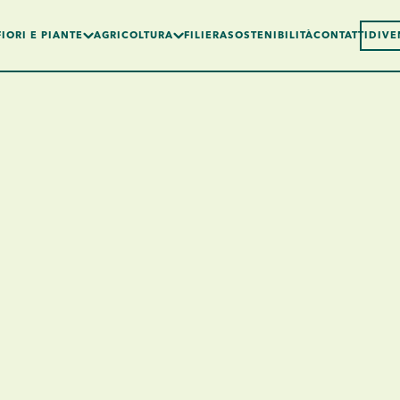
FIORI E PIANTE
AGRICOLTURA
FILIERA
SOSTENIBILITÀ
CONTATTI
DIVE