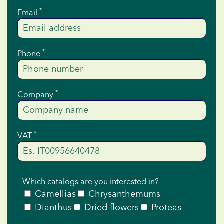
*
Email
*
Phone
*
Company
*
VAT
Which catalogs are you interested in?
Camellias
Chrysanthemums
Dianthus
Dried flowers
Proteas