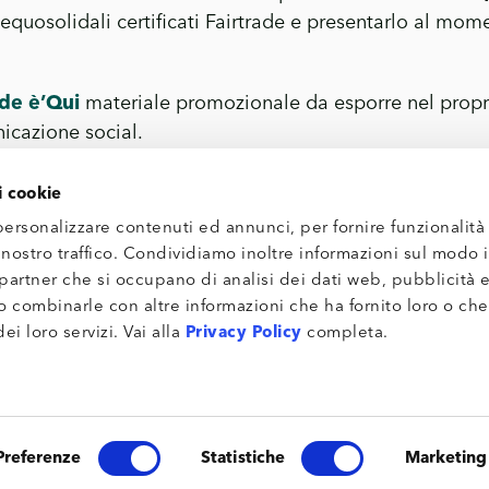
ri equosolidali certificati Fairtrade e presentarlo al mom
ade è’Qui
materiale promozionale da esporre nel propr
nicazione social.
i cookie
personalizzare contenuti ed annunci, per fornire funzionalità 
alla clientela la propria sensibilità ai temi etici
 nostro traffico. Condividiamo inoltre informazioni sul modo in
ne Fairtrade ad hoc
i partner che si occupano di analisi dei dati web, pubblicità e
mi di chi vuole essere attore protagonista nelle proprie
o combinarle con altre informazioni che ha fornito loro o ch
ei loro servizi. Vai alla
Privacy Policy
completa.
ri del sud del mondo significa contribuire, anche con u
endo condizioni dignitose, remunerando un prezzo gius
abbattendo le differenze di genere, offrendo opportunit
Preferenze
Statistiche
Marketing