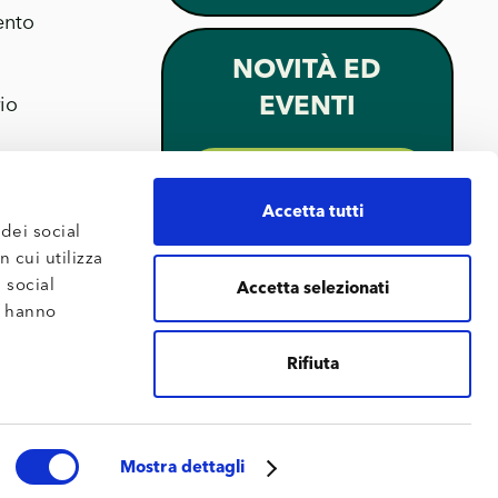
ento
NOVITÀ ED
EVENTI
io
VAI ALLA
CATEGORIA
Accetta tutti
dei social
 cui utilizza
PROGETTI E
 social
Accetta selezionati
 scelte di
COLLABORAZIONI
e hanno
Rifiuta
n semplice
VAI ALLA
CATEGORIA
to,
à di
Mostra dettagli