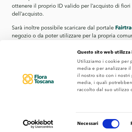
ottenere il proprio ID valido per l’acquisto di fio
dell’acquisto.
Sarà inoltre possibile scaricare dal portale
Fairtr
negozio o da poter utilizzare per la propria comu
Con
Fairtrade è’Qui
anche i fioristi potranno:
Questo sito web utilizza 
Utilizziamo i cookie per 
vendere fiori certificati Fairtrade comunicando 
media e per analizzare il
avere a disposizione materiali di comunicazio
il nostro sito con i nostr
allargare la propria clientela toccando gli ani
media, i quali potrebber
acquisto.
raccolto dal suo utilizzo d
Scegliere Fairtrade per i produttori ed i lavorato
bouquet, ad un mondo più equo per tutti, garant
riconoscendo ai lavoratori un Premio sul prezzo, 
Selezione
Necessari
empowerment.
del