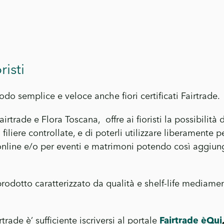
risti
do semplice e veloce anche fiori certificati Fairtrade.
trade e Flora Toscana, offre ai fioristi la possibilità d
 filiere controllate, e di poterli utilizzare liberamente p
 online e/o per eventi e matrimoni potendo così aggiung
prodotto caratterizzato da qualità e shelf-life mediame
rtrade è’ sufficiente iscriversi al portale
Fairtrade èQui