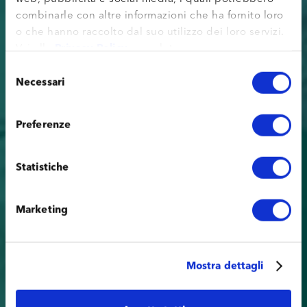
combinarle con altre informazioni che ha fornito loro
o che hanno raccolto dal suo utilizzo dei loro servizi.
Vai alla
Privacy Policy
completa.
Selezione
Necessari
del
consenso
Preferenze
Statistiche
Marketing
Mostra dettagli