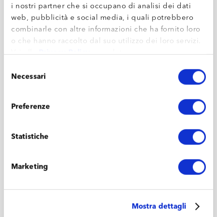
i nostri partner che si occupano di analisi dei dati
Assemblea ordinaria dei Soci – Bilancio
web, pubblicità e social media, i quali potrebbero
d’Esercizio 2023
combinarle con altre informazioni che ha fornito loro
o che hanno raccolto dal suo utilizzo dei loro servizi.
LEGGI L’ARTICOLO
Vai alla
Privacy Policy
completa.
Selezione
Necessari
del
consenso
Preferenze
Statistiche
Marketing
Mostra dettagli