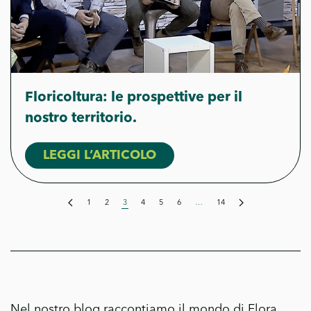
Floricoltura: le prospettive per il
nostro territorio.
LEGGI L’ARTICOLO
1
2
3
4
5
6
…
14
Nel nostro blog raccontiamo il mondo di Flora