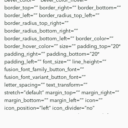
bevel_color=”” bevel_color_hover=””
border_top=”” border_right=”” border_bottom=””
border_left=”” border_radius_top_left=””
border_radius_top_right=””
border_radius_bottom_right=””
border_radius_bottom_left=”” border_color=””
border_hover_color=”” size=”” padding_top=”20″
padding_right=”” padding_bottom=”20″
padding_left=”” font_size=”” line_height=””
fusion_font_family_button_font=””
fusion_font_variant_button_font=””
letter_spacing=”” text_transform=””
stretch=”default” margin_top=”” margin_right=””
margin_bottom=”” margin_left=”” icon=””
icon_position=”left” icon_divider=”no”
animation_type=”” animation_direction=”left”
animation_speed=”0.3″ animation_offset=””]Fiera