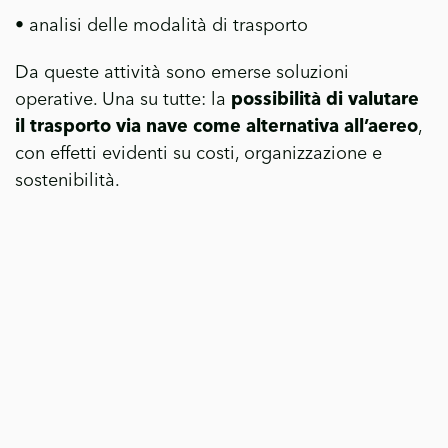
• analisi delle modalità di trasporto
Da queste attività sono emerse soluzioni
operative. Una su tutte: la
possibilità di valutare
il trasporto via nave come alternativa all’aereo
,
con effetti evidenti su costi, organizzazione e
sostenibilità.
Allo stesso tempo, si sono aperte nuove
opportunità commerciali, rendendo più accessibili
mercati distanti.
I risultati raggiunti
Il progetto ha prodotto risultati chiari:
• introduzione di innovazione tecnologica nei