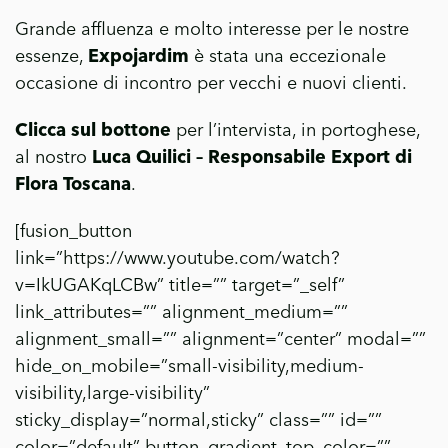
Grande affluenza e molto interesse per le nostre
essenze,
Expojardim
è stata una eccezionale
occasione di incontro per vecchi e nuovi clienti.
Clicca sul bottone
per l’intervista, in portoghese,
al nostro
Luca Quilici – Responsabile Export di
Flora Toscana
.
[fusion_button
link=”https://www.youtube.com/watch?
v=IkUGAKqLCBw” title=”” target=”_self”
link_attributes=”” alignment_medium=””
alignment_small=”” alignment=”center” modal=””
hide_on_mobile=”small-visibility,medium-
visibility,large-visibility”
sticky_display=”normal,sticky” class=”” id=””
color=”default” button_gradient_top_color=””