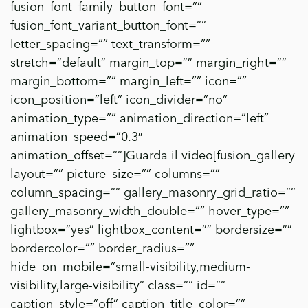
fusion_font_family_button_font=””
fusion_font_variant_button_font=””
letter_spacing=”” text_transform=””
stretch=”default” margin_top=”” margin_right=””
margin_bottom=”” margin_left=”” icon=””
icon_position=”left” icon_divider=”no”
animation_type=”” animation_direction=”left”
animation_speed=”0.3″
animation_offset=””]Guarda il video[fusion_gallery
layout=”” picture_size=”” columns=””
column_spacing=”” gallery_masonry_grid_ratio=””
gallery_masonry_width_double=”” hover_type=””
lightbox=”yes” lightbox_content=”” bordersize=””
bordercolor=”” border_radius=””
hide_on_mobile=”small-visibility,medium-
visibility,large-visibility” class=”” id=””
caption_style=”off” caption_title_color=””