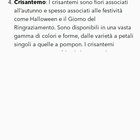
Crisantemo
: I crisantemi sono fiori associati
all’autunno e spesso associati alle festività
come Halloween e il Giorno del
Ringraziamento. Sono disponibili in una vasta
gamma di colori e forme, dalle varietà a petali
singoli a quelle a pompon. I crisantemi
possono essere coltivati sia come piante
annuali che perenni, a seconda delle varietà e
delle condizioni climatiche.
Salvia
: Le salvia sono piante perenni con una
varietà di fiori colorati e foglie profumate. Le
varietà di salvia includono colori come blu,
viola, rosa e rosso. Queste piante sono spesso
apprezzate anche per il loro potenziale di
attrarre uccelli e insetti utili nel giardino.
Cannas
: Le cannas sono piante dal fogliame
ornamentale e dai fiori vistosi. Producono fiori