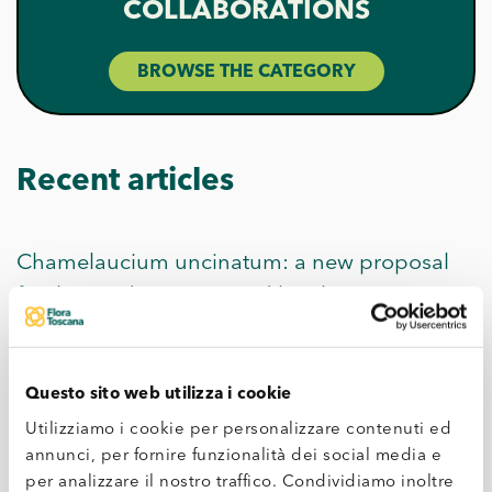
COLLABORATIONS
BROWSE THE CATEGORY
Recent articles
Chamelaucium uncinatum: a new proposal
for the garden, presented by Flora Toscana
Proteaceae: a niche production growing
Questo sito web utilizza i cookie
thanks to Flora Toscana members
Utilizziamo i cookie per personalizzare contenuti ed
annunci, per fornire funzionalità dei social media e
Award ceremony for the third Paolo Batoni
per analizzare il nostro traffico. Condividiamo inoltre