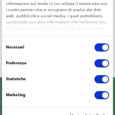
informazioni sul modo in cui utilizza il nostro sito con
Scholarship
i nostri partner che si occupano di analisi dei dati
web, pubblicità e social media, i quali potrebbero
combinarle con altre informazioni che ha fornito loro
Green Flora and the Future: a project we built
o che hanno raccolto dal suo utilizzo dei loro servizi.
together
Vai alla
Privacy Policy
completa.
Selezione
Necessari
del
Flora Toscana rebranding, a natural evolution
consenso
of our identity
Preferenze
Statistiche
Marketing